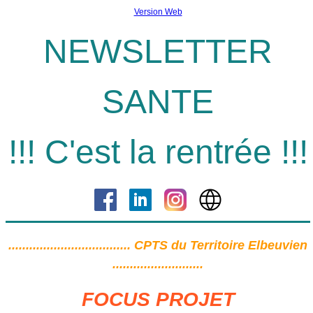
Version Web
NEWSLETTER
SANTE
!!! C'est la rentrée !!!
...................................
CPTS du Territoire Elbeuvien
..........................
FOCUS PROJET