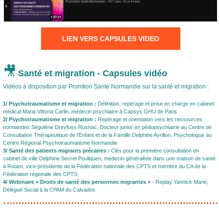
LIEN VERS CAPSULES VIDEO
🎥
Santé et migration - Capsules vidéo
Vidéos à disposition par Promtion Santé Normandie sur la santé et migration :
1/ Psychotraumatisme et migration :
Définition, repérage et prise en charge en cabinet
médical Maria Vittoria Carlin, médecin psychiatre à Capsys GHU de Paris
2/ Psychotraumatisme et migration :
Repérage et orientation vers les ressources
normandes Ségolène Dreyfuss Rusnac, Docteur junior en pédopsychiatrie au Centre de
Consultation Thérapeutique de l'Enfant et de la Famille Delphine Avrillon, Psychologue au
Centre Régional Psychotraumatisme Normandie
3/ Santé des patients migrants précaires :
Clés pour la première consultation en
cabinet de ville Delphine Secret Pouliquen, médecin généraliste dans une maison de santé
à Rouen, vice-présidente de la Fédération nationale des CPTS et membre du CA de la
Fédération régionale des CPTS
4/ Webinaire « Droits de santé des personnes migrantes »
- Replay Yannick Marie,
Délégué Social à la CPAM du Calvados