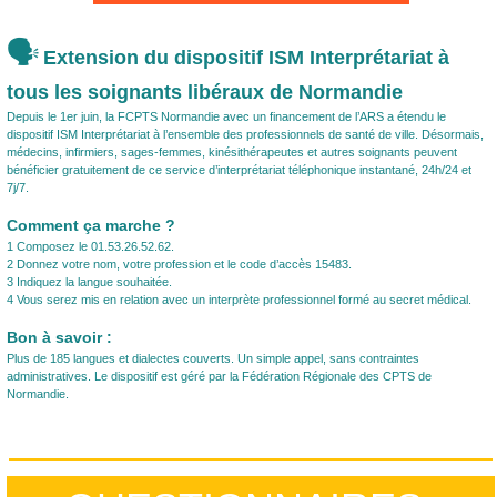
🗣️
Extension du dispositif ISM Interprétariat à
tous les soignants libéraux de Normandie
Depuis le 1er juin, la FCPTS Normandie avec un financement de l’ARS a étendu le
dispositif ISM Interprétariat à l’ensemble des professionnels de santé de ville. Désormais,
médecins, infirmiers, sages-femmes, kinésithérapeutes et autres soignants peuvent
bénéficier gratuitement de ce service d’interprétariat téléphonique instantané, 24h/24 et
7j/7.
Comment ça marche ?
1️ Composez le 01.53.26.52.62.
2️ Donnez votre nom, votre profession et le code d’accès 15483.
3️ Indiquez la langue souhaitée.
4️ Vous serez mis en relation avec un interprète professionnel formé au secret médical.
Bon à savoir :
Plus de 185 langues et dialectes couverts. Un simple appel, sans contraintes
administratives. Le dispositif est géré par la Fédération Régionale des CPTS de
Normandie.