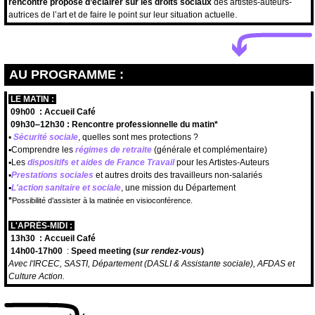
rencontre propose d’éclairer sur les droits sociaux
des artistes-auteurs-
autrices de l’art et de faire le point sur leur situation actuelle.
AU PROGRAMME :
LE MATIN :
09h00
: Accueil Café
09h30
‒12h30 :
Rencontre professionnelle du matin*
▪️
Sécurité sociale
, quelles sont mes protections ?
▪️Comprendre les
régimes de retraite
(générale et complémentaire)
▪️Les
dispositifs et aides de France Travail
pour les Artistes-Auteurs
▪️
Prestations sociales
et autres droits des travailleurs non-salariés
▪️
L'action sanitaire et sociale
, une mission du Département
*
Possibilité d’assister à la matinée en visioconférence.
L'APRÈS-MIDI :
13h30
:
Accueil Café
14h00-17h00
:
Speed meeting (
sur rendez-vous
)
Avec l'IRCEC, SASTI, Département (DASLI & Assistante sociale), AFDAS et
Culture Action.