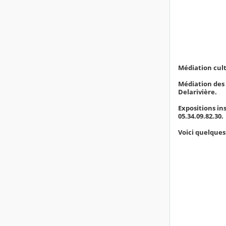
Médiation cult
Médiation des o
Delarivière.
Expositions ins
05.34.09.82.30.
Voici quelques