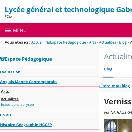
Panneau de gestion des cookies
Lycée général et technologique Gabr
Menu de la rubrique
Contenu
FOIX
MENU
Vous êtes ici :
Accueil
›
🎒Espace Pédagogique
›
Arts
›
Actualités
›
Blog
›
V
Actualit
🎒Espace Pédagogique
Blog
Evaluation
Anglais Monde Contemporain
‹
Retour au blog
Arts
Verniss
Actualités
Expositions au lycée
Par NATHALIE GAR
CNRD
Histoire Géographie HGGSP