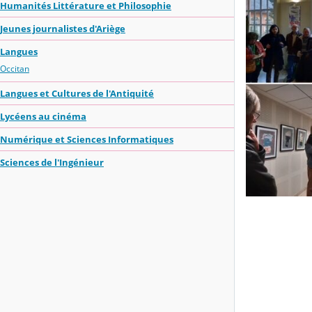
Humanités Littérature et Philosophie
Jeunes journalistes d'Ariège
Langues
Occitan
Langues et Cultures de l'Antiquité
Lycéens au cinéma
Numérique et Sciences Informatiques
Sciences de l'Ingénieur