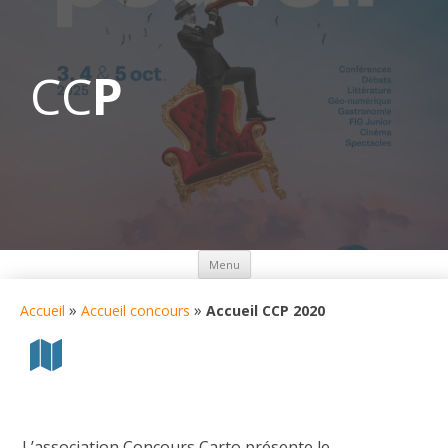
CC
P
Aller
Menu
au
contenu
»
»
Accueil
Accueil concours
Accueil CCP 2020
L’association Concours Carto présente le ….